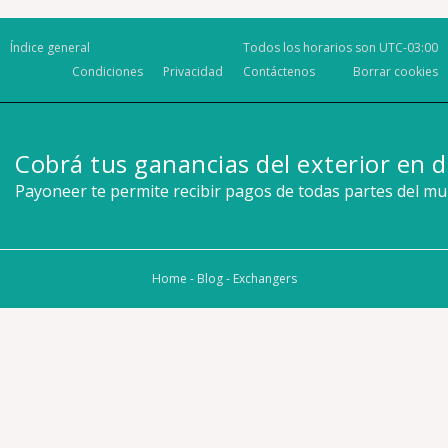
Índice general
Todos los horarios son
UTC-03:00
Condiciones
Privacidad
Contáctenos
Borrar cookies
Cobrá tus ganancias del exterior en d
Payoneer te permite recibir pagos de todas partes del m
Home
-
Blog
-
Exchangers