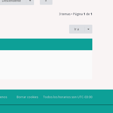
Descendente
3 temas • Página
1
de
1
Ir a
tenos
Borrar cookies
Todos los horarios son
UTC-03:00