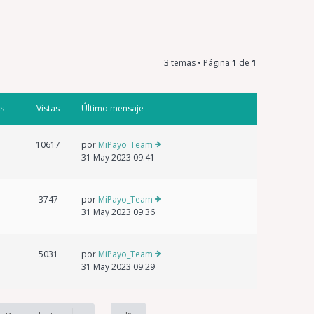
3 temas • Página
1
de
1
s
Vistas
Último mensaje
10617
por
MiPayo_Team
31 May 2023 09:41
3747
por
MiPayo_Team
31 May 2023 09:36
5031
por
MiPayo_Team
31 May 2023 09:29