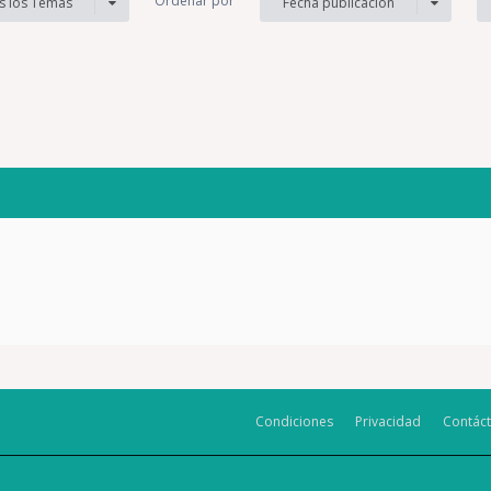
Ordenar por
s los Temas
Fecha publicación
Condiciones
Privacidad
Contác