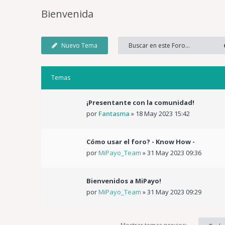
Bienvenida
Nuevo Tema
Temas
¡Presentante con la comunidad!
por
Fantasma
»
18 May 2023 15:42
Cómo usar el foro? - Know How -
por
MiPayo_Team
»
31 May 2023 09:36
Bienvenidos a MiPayo!
por
MiPayo_Team
»
31 May 2023 09:29