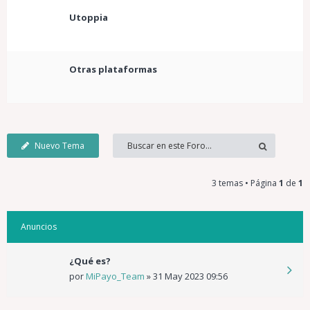
Utoppia
Otras plataformas
Nuevo Tema
3 temas • Página
1
de
1
Anuncios
¿Qué es?
por
MiPayo_Team
»
31 May 2023 09:56