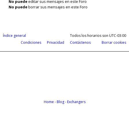
No puede
editar sus mensajes en este Foro
No puede
borrar sus mensajes en este Foro
Índice general
Todos los horarios son
UTC-03:00
Condiciones
Privacidad
Contáctenos
Borrar cookies
Cobrá tus ganancias del exterior en d
Payoneer te permite recibir pagos de todas partes del m
Home
-
Blog
-
Exchangers