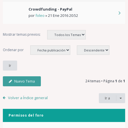
Crowdfunding - PayPal
por
foleo
»
21 Ene 2016 20:52
Mostrar temas previos:
Ordenar por
24 temas • Página
1
de
1
Nuevo Tema
Volver a Índice general
Ir a
Permisos del foro