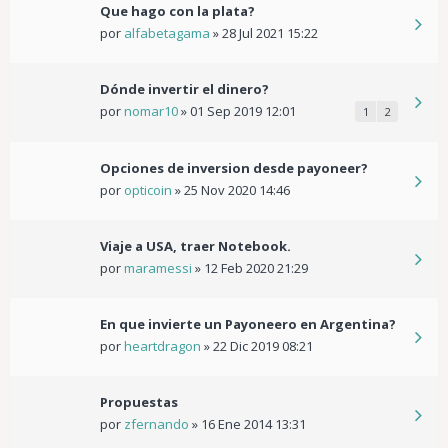
Que hago con la plata?
por
alfabetagama
»
28 Jul 2021 15:22
Dónde invertir el dinero?
por
nomar10
»
01 Sep 2019 12:01
1
2
Opciones de inversion desde payoneer?
por
opticoin
»
25 Nov 2020 14:46
Viaje a USA, traer Notebook.
por
maramessi
»
12 Feb 2020 21:29
En que invierte un Payoneero en Argentina?
por
heartdragon
»
22 Dic 2019 08:21
Propuestas
por
zfernando
»
16 Ene 2014 13:31