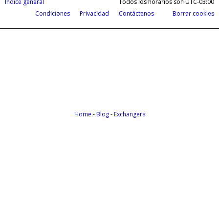
Índice general
Todos los horarios son
UTC-03:00
Condiciones
Privacidad
Contáctenos
Borrar cookies
Cobrá tus ganancias del exterior en d
Payoneer te permite recibir pagos de todas partes del m
Home
-
Blog
-
Exchangers