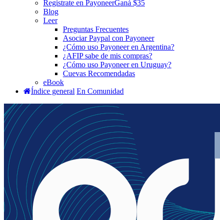
Registrate en Payoneer
Ganá $35
Blog
Leer
Preguntas Frecuentes
Asociar Paypal con Payoneer
¿Cómo uso Payoneer en Argentina?
¿AFIP sabe de mis compras?
¿Cómo uso Payoneer en Uruguay?
Cuevas Recomendadas
eBook
Índice general
En Comunidad