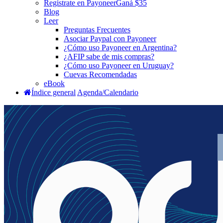
Registrate en Payoneer
Ganá $35
Blog
Leer
Preguntas Frecuentes
Asociar Paypal con Payoneer
¿Cómo uso Payoneer en Argentina?
¿AFIP sabe de mis compras?
¿Cómo uso Payoneer en Uruguay?
Cuevas Recomendadas
eBook
Índice general
Agenda/Calendario