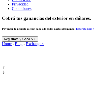
Privacidad
Condiciones
Cobrá tus ganancias del exterior en dólares.
Payoneer te permite recibir pagos de todas partes del mundo.
Enterate Más >
Registrate y Ganá $35
Home
-
Blog
-
Exchangers
⇧
⇩