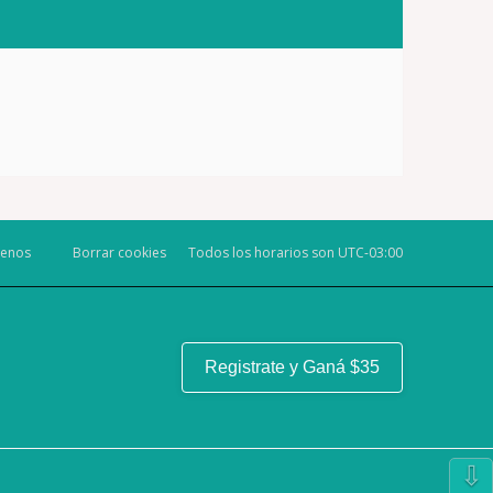
tenos
Borrar cookies
Todos los horarios son
UTC-03:00
Registrate y Ganá $35
⇩