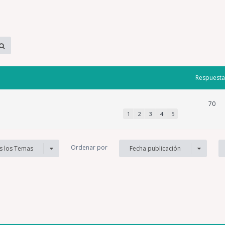
Respuesta
70
1
2
3
4
5
Ordenar por
s los Temas
Fecha publicación