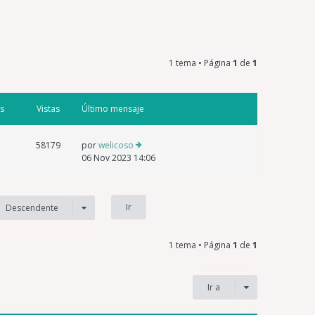
1 tema • Página
1
de
1
s
Vistas
Último mensaje
58179
por
welicoso
06 Nov 2023 14:06
Descendente
1 tema • Página
1
de
1
Ir a