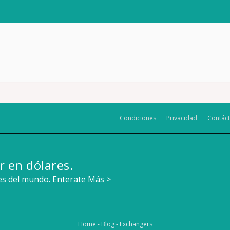
Condiciones
Privacidad
Contác
r en dólares.
tes del mundo.
Enterate Más >
Home
-
Blog
-
Exchangers