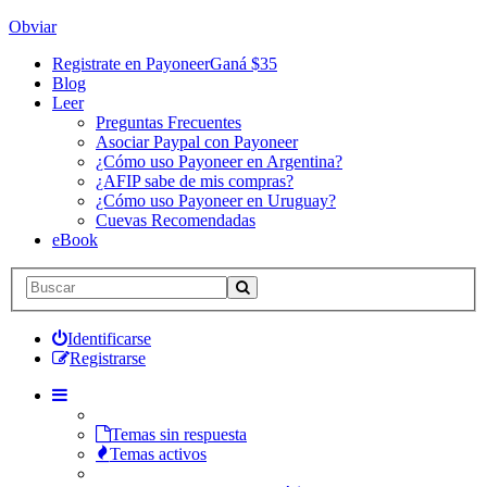
Obviar
Registrate en Payoneer
Ganá $35
Blog
Leer
Preguntas Frecuentes
Asociar Paypal con Payoneer
¿Cómo uso Payoneer en Argentina?
¿AFIP sabe de mis compras?
¿Cómo uso Payoneer en Uruguay?
Cuevas Recomendadas
eBook
Identificarse
Registrarse
Temas sin respuesta
Temas activos