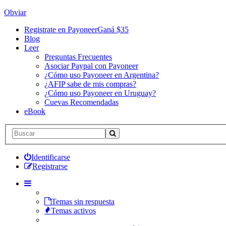
Obviar
Registrate en Payoneer
Ganá $35
Blog
Leer
Preguntas Frecuentes
Asociar Paypal con Payoneer
¿Cómo uso Payoneer en Argentina?
¿AFIP sabe de mis compras?
¿Cómo uso Payoneer en Uruguay?
Cuevas Recomendadas
eBook
Identificarse
Registrarse
Temas sin respuesta
Temas activos