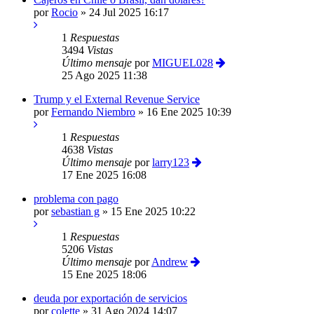
por
Rocio
»
24 Jul 2025 16:17
1
Respuestas
3494
Vistas
Último mensaje
por
MIGUEL028
25 Ago 2025 11:38
Trump y el External Revenue Service
por
Fernando Niembro
»
16 Ene 2025 10:39
1
Respuestas
4638
Vistas
Último mensaje
por
larry123
17 Ene 2025 16:08
problema con pago
por
sebastian g
»
15 Ene 2025 10:22
1
Respuestas
5206
Vistas
Último mensaje
por
Andrew
15 Ene 2025 18:06
deuda por exportación de servicios
por
colette
»
31 Ago 2024 14:07