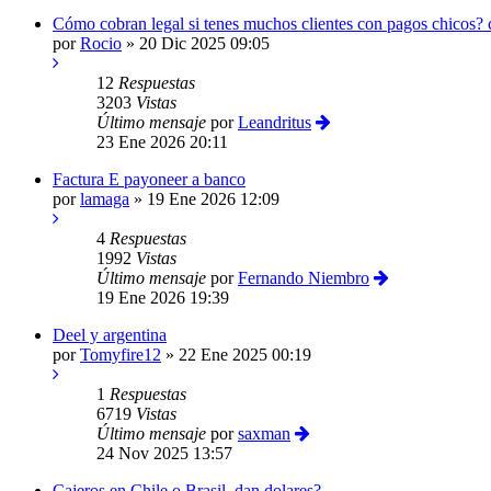
Cómo cobran legal si tenes muchos clientes con pagos chicos? 
por
Rocio
»
20 Dic 2025 09:05
12
Respuestas
3203
Vistas
Último mensaje
por
Leandritus
23 Ene 2026 20:11
Factura E payoneer a banco
por
lamaga
»
19 Ene 2026 12:09
4
Respuestas
1992
Vistas
Último mensaje
por
Fernando Niembro
19 Ene 2026 19:39
Deel y argentina
por
Tomyfire12
»
22 Ene 2025 00:19
1
Respuestas
6719
Vistas
Último mensaje
por
saxman
24 Nov 2025 13:57
Cajeros en Chile o Brasil, dan dolares?