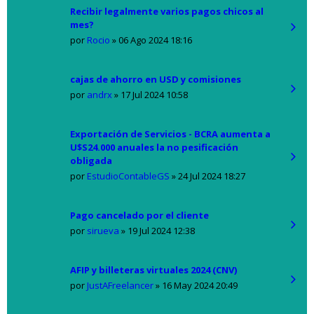
Recibir legalmente varios pagos chicos al
mes?
por
Rocio
»
06 Ago 2024 18:16
cajas de ahorro en USD y comisiones
por
andrx
»
17 Jul 2024 10:58
Exportación de Servicios - BCRA aumenta a
U$S24.000 anuales la no pesificación
obligada
por
EstudioContableGS
»
24 Jul 2024 18:27
Pago cancelado por el cliente
por
sirueva
»
19 Jul 2024 12:38
AFIP y billeteras virtuales 2024 (CNV)
por
JustAFreelancer
»
16 May 2024 20:49