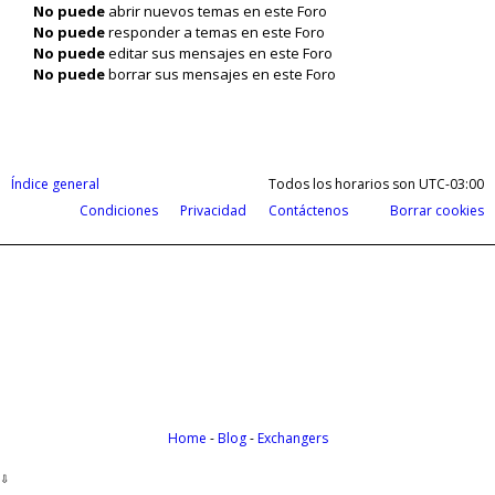
No puede
abrir nuevos temas en este Foro
No puede
responder a temas en este Foro
No puede
editar sus mensajes en este Foro
No puede
borrar sus mensajes en este Foro
Índice general
Todos los horarios son
UTC-03:00
Condiciones
Privacidad
Contáctenos
Borrar cookies
Cobrá tus ganancias del exterior en d
Payoneer te permite recibir pagos de todas partes del m
Home
-
Blog
-
Exchangers
⇩