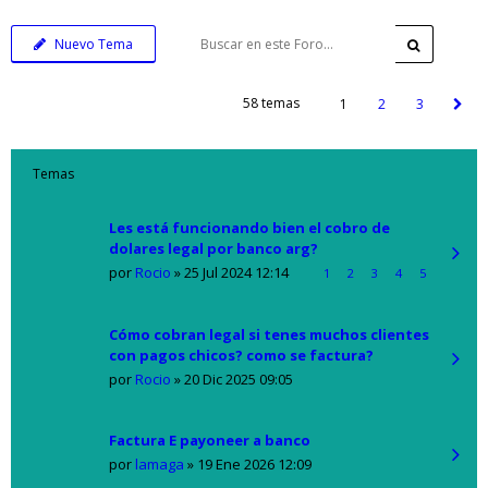
Nuevo Tema
58 temas
1
2
3
Temas
Les está funcionando bien el cobro de
dolares legal por banco arg?
por
Rocio
»
25 Jul 2024 12:14
1
2
3
4
5
Cómo cobran legal si tenes muchos clientes
con pagos chicos? como se factura?
por
Rocio
»
20 Dic 2025 09:05
Factura E payoneer a banco
por
lamaga
»
19 Ene 2026 12:09