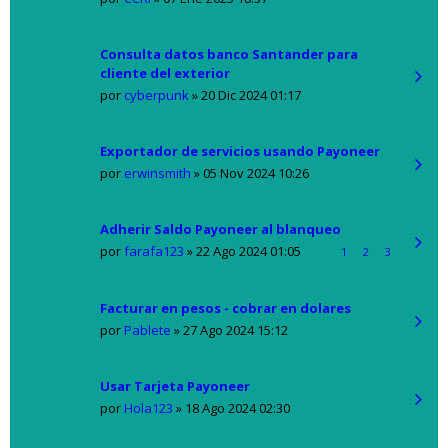
Consulta datos banco Santander para
cliente del exterior
por
cyberpunk
»
20 Dic 2024 01:17
Exportador de servicios usando Payoneer
por
erwinsmith
»
05 Nov 2024 10:26
Adherir Saldo Payoneer al blanqueo
por
farafa123
»
22 Ago 2024 01:05
1
2
3
Facturar en pesos - cobrar en dolares
por
Pablete
»
27 Ago 2024 15:12
Usar Tarjeta Payoneer
por
Hola123
»
18 Ago 2024 02:30