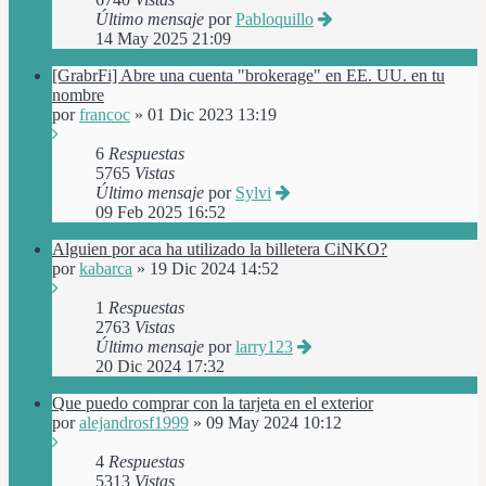
Último mensaje
por
Pabloquillo
14 May 2025 21:09
[GrabrFi] Abre una cuenta "brokerage" en EE. UU. en tu
nombre
por
francoc
»
01 Dic 2023 13:19
6
Respuestas
5765
Vistas
Último mensaje
por
Sylvi
09 Feb 2025 16:52
Alguien por aca ha utilizado la billetera CiNKO?
por
kabarca
»
19 Dic 2024 14:52
1
Respuestas
2763
Vistas
Último mensaje
por
larry123
20 Dic 2024 17:32
Que puedo comprar con la tarjeta en el exterior
por
alejandrosf1999
»
09 May 2024 10:12
4
Respuestas
5313
Vistas