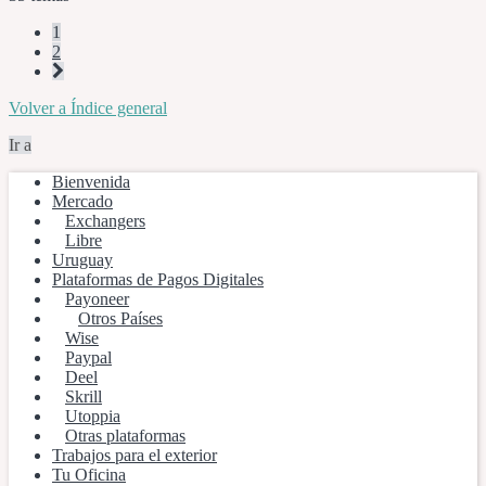
1
2
Volver a Índice general
Ir a
Bienvenida
Mercado
Exchangers
Libre
Uruguay
Plataformas de Pagos Digitales
Payoneer
Otros Países
Wise
Paypal
Deel
Skrill
Utoppia
Otras plataformas
Trabajos para el exterior
Tu Oficina