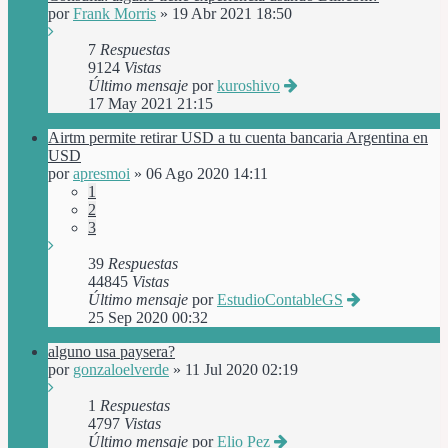
por
Frank Morris
»
19 Abr 2021 18:50
7
Respuestas
9124
Vistas
Último mensaje
por
kuroshivo
17 May 2021 21:15
Airtm permite retirar USD a tu cuenta bancaria Argentina en
USD
por
apresmoi
»
06 Ago 2020 14:11
1
2
3
39
Respuestas
44845
Vistas
Último mensaje
por
EstudioContableGS
25 Sep 2020 00:32
alguno usa paysera?
por
gonzaloelverde
»
11 Jul 2020 02:19
1
Respuestas
4797
Vistas
Último mensaje
por
Elio Pez