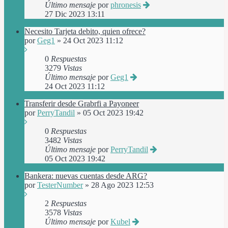
Último mensaje
por
phronesis
27 Dic 2023 13:11
Necesito Tarjeta debito, quien ofrece?
por
Geg1
»
24 Oct 2023 11:12
0
Respuestas
3279
Vistas
Último mensaje
por
Geg1
24 Oct 2023 11:12
Transferir desde Grabrfi a Payoneer
por
PerryTandil
»
05 Oct 2023 19:42
0
Respuestas
3482
Vistas
Último mensaje
por
PerryTandil
05 Oct 2023 19:42
Bankera: nuevas cuentas desde ARG?
por
TesterNumber
»
28 Ago 2023 12:53
2
Respuestas
3578
Vistas
Último mensaje
por
Kubel