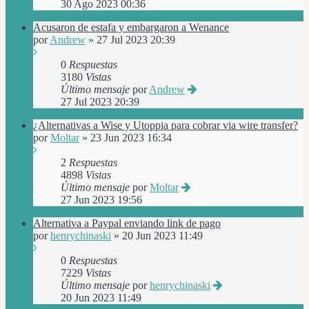
30 Ago 2023 00:36
Acusaron de estafa y embargaron a Wenance
por
Andrew
»
27 Jul 2023 20:39
0
Respuestas
3180
Vistas
Último mensaje
por
Andrew
27 Jul 2023 20:39
¿Alternativas a Wise y Utoppia para cobrar via wire transfer?
por
Moltar
»
23 Jun 2023 16:34
2
Respuestas
4898
Vistas
Último mensaje
por
Moltar
27 Jun 2023 19:56
Alternativa a Paypal enviando link de pago
por
henrychinaski
»
20 Jun 2023 11:49
0
Respuestas
7229
Vistas
Último mensaje
por
henrychinaski
20 Jun 2023 11:49