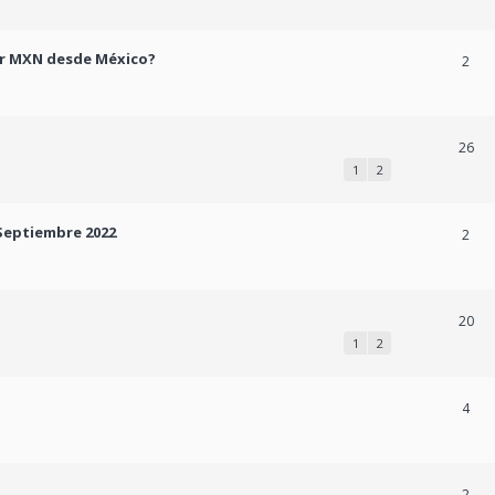
ir MXN desde México?
2
26
1
2
- Septiembre 2022
2
20
1
2
4
2