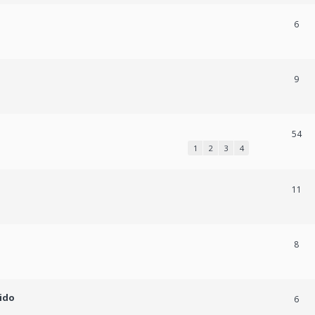
6
9
54
1
2
3
4
11
8
nido
6