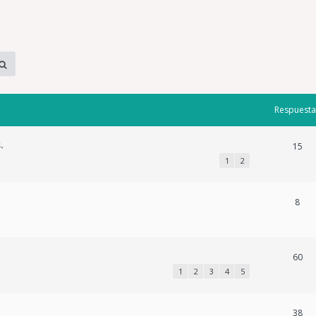
Respuesta
.
15
1
2
8
60
1
2
3
4
5
38