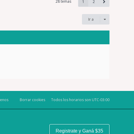
28 temas
1
2
Ir a
tenos
Borrar cookies
Todos los horarios son
UTC-03:00
Registrate y Ganá $35