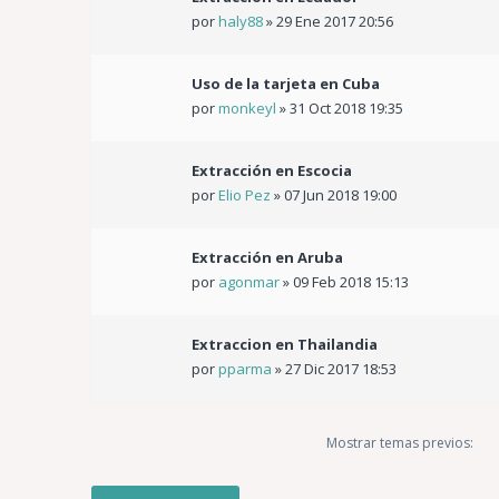
por
haly88
»
29 Ene 2017 20:56
Uso de la tarjeta en Cuba
por
monkeyl
»
31 Oct 2018 19:35
Extracción en Escocia
por
Elio Pez
»
07 Jun 2018 19:00
Extracción en Aruba
por
agonmar
»
09 Feb 2018 15:13
Extraccion en Thailandia
por
pparma
»
27 Dic 2017 18:53
Mostrar temas previos: