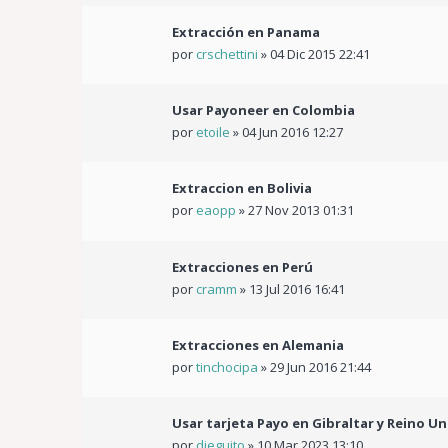
Extracción en Panama
por
crschettini
»
04 Dic 2015 22:41
Usar Payoneer en Colombia
por
etoile
»
04 Jun 2016 12:27
Extraccion en Bolivia
por
eaopp
»
27 Nov 2013 01:31
Extracciones en Perú
por
cramm
»
13 Jul 2016 16:41
Extracciones en Alemania
por
tinchocipa
»
29 Jun 2016 21:44
Usar tarjeta Payo en Gibraltar y Reino U
por
dieguito
»
10 Mar 2023 13:10