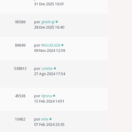
31 Ene 2025 16:01
95589
por
ghellrigl
28 Ene 2025 16:40
89649
por
MIGUEL028
09 Nov 2024 12:59
538813
por
colette
27 Ago 2024 17:54
45538
por
djmna
15 Feb 2024 14:51
10452
por
infie
07 Feb 2024 23:35