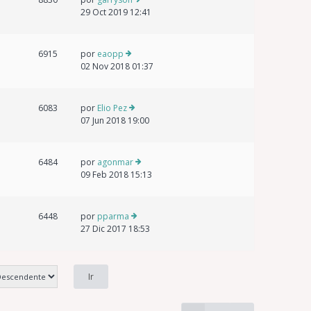
29 Oct 2019 12:41
6915
por
eaopp
02 Nov 2018 01:37
6083
por
Elio Pez
07 Jun 2018 19:00
6484
por
agonmar
09 Feb 2018 15:13
6448
por
pparma
27 Dic 2017 18:53