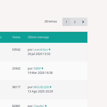
28 temas
1
2
s
Vistas
Último mensaje
50562
por
Leandritus
26 Jul 2020 13:32
20432
por
SSBM
19 Mar 2026 16:38
96177
por
MIGUEL028
13 Ago 2025 20:29
82861
por
Claudio