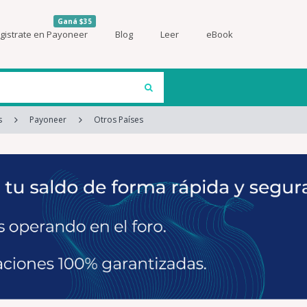
Ganá $35
gistrate en Payoneer
Blog
Leer
eBook
s
Payoneer
Otros Países