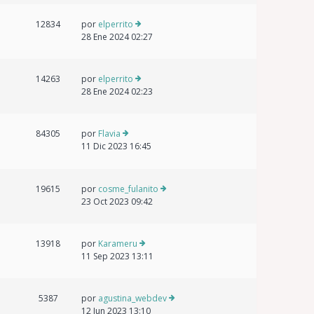
12834
por
elperrito
28 Ene 2024 02:27
14263
por
elperrito
28 Ene 2024 02:23
84305
por
Flavia
11 Dic 2023 16:45
19615
por
cosme_fulanito
23 Oct 2023 09:42
13918
por
Karameru
11 Sep 2023 13:11
5387
por
agustina_webdev
12 Jun 2023 13:10