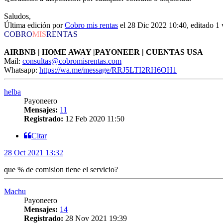
Saludos,
Última edición por
Cobro mis rentas
el 28 Dic 2022 10:40, editado 1 v
COBRO
MIS
RENTAS
AIRBNB | HOME AWAY |PAYONEER | CUENTAS USA
Mail:
consultas@cobromisrentas.com
Whatsapp:
https://wa.me/message/RRJ5LTI2RH6OH1
helba
Payoneero
Mensajes:
11
Registrado:
12 Feb 2020 11:50
Citar
28 Oct 2021 13:32
que % de comision tiene el servicio?
Machu
Payoneero
Mensajes:
14
Registrado:
28 Nov 2021 19:39