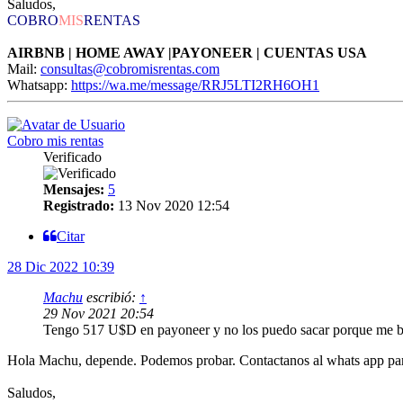
Saludos,
COBRO
MIS
RENTAS
AIRBNB | HOME AWAY |PAYONEER | CUENTAS USA
Mail:
consultas@cobromisrentas.com
Whatsapp:
https://wa.me/message/RRJ5LTI2RH6OH1
Cobro mis rentas
Verificado
Mensajes:
5
Registrado:
13 Nov 2020 12:54
Citar
28 Dic 2022 10:39
Machu
escribió:
↑
29 Nov 2021 20:54
Tengo 517 U$D en payoneer y no los puedo sacar porque me bl
Hola Machu, depende. Podemos probar. Contactanos al whats app par
Saludos,