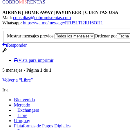
COBRO
MIS
RENTAS
AIRBNB | HOME AWAY |PAYONEER | CUENTAS USA
Mail:
consultas@cobromisrentas.com
Whatsapp:
https://wa.me/message/RRJ5LTI2RH6OH1
Mostrar mensajes previos:
Ordenar por
Responder
Vista para imprimir
5 mensajes • Página
1
de
1
Volver a “Libre”
Ir a
Bienvenida
Mercado
Exchangers
Libre
Uruguay
Plataformas de Pagos Digitales