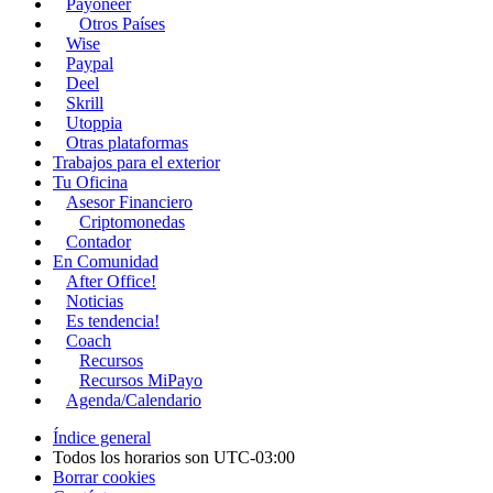
Payoneer
Otros Países
Wise
Paypal
Deel
Skrill
Utoppia
Otras plataformas
Trabajos para el exterior
Tu Oficina
Asesor Financiero
Criptomonedas
Contador
En Comunidad
After Office!
Noticias
Es tendencia!
Coach
Recursos
Recursos MiPayo
Agenda/Calendario
Índice general
Todos los horarios son
UTC-03:00
Borrar cookies