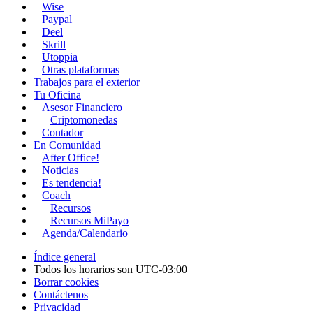
Wise
Paypal
Deel
Skrill
Utoppia
Otras plataformas
Trabajos para el exterior
Tu Oficina
Asesor Financiero
Criptomonedas
Contador
En Comunidad
After Office!
Noticias
Es tendencia!
Coach
Recursos
Recursos MiPayo
Agenda/Calendario
Índice general
Todos los horarios son
UTC-03:00
Borrar cookies
Contáctenos
Privacidad