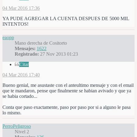
04 Mar 2016 17:36
YA PUDE AGREGAR LA CUENTA DESPUES DE 5000 MIL
INTENTOS!
eaopp
Mano derecha de Cositorto
Mensajes:
1622
Registrado:
27 Nov 2013 01:23
Citar
04 Mar 2016 17:40
Bueno genial, me asustaste con el anteultimo mensaje y con el email
que te mandaron, pense que finalmente se habian avivado y que ya
se habia cortado...
Conta que paso exactamente, paso por paso por si a alguno le pasa
lo mismo.
PerroPeligroso
Nivel 2