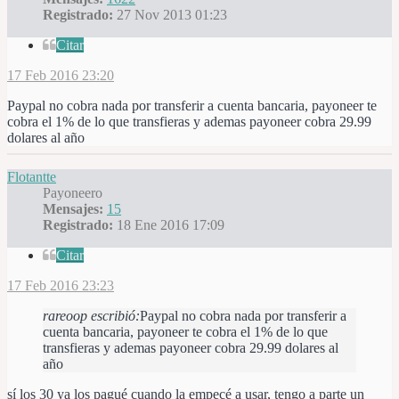
Registrado:
27 Nov 2013 01:23
Citar
17 Feb 2016 23:20
Paypal no cobra nada por transferir a cuenta bancaria, payoneer te
cobra el 1% de lo que transfieras y ademas payoneer cobra 29.99
dolares al año
Flotantte
Payoneero
Mensajes:
15
Registrado:
18 Ene 2016 17:09
Citar
17 Feb 2016 23:23
rareoop escribió:
Paypal no cobra nada por transferir a
cuenta bancaria, payoneer te cobra el 1% de lo que
transfieras y ademas payoneer cobra 29.99 dolares al
año
sí los 30 ya los pagué cuando la empecé a usar, tengo a parte un