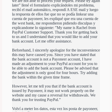
we are not able to process your request. Please try again
later” llené el formulario explicándoles mi problema,
recibí el mail automático, respondí A ESE mail y luego
la respuesta de ellos fue que no se podía linkear una
cuenta de payoneer, les expliqué que era una cuenta de
the west bank, me respondieron pidiendo disculpas y
explicandome lo siguiente: ”My name is Rachel from
PayPal Customer Support. Thank you for getting back
to us and I understand that you would like to add your
bank account. Let me offer assistance.
Beforehand, I sincerely apologize for the inconvenience
this may have caused you. Since you have stated that
the bank account is not a Payoneer account, I have
made an adjustment to your PayPal account for you to
be able to add the bank account. Please be advised that
the adjustment is only good for four hours. Try adding
the bank within the given time frame.
However, let me tell you that if the bank account is
issued by Payoneer, it may not work properly on the
website and my cause a reversal for withdrawals. We
thank you for trusting PayPal.”
Volví a meter los datos, esta vez los posta de payoneer,