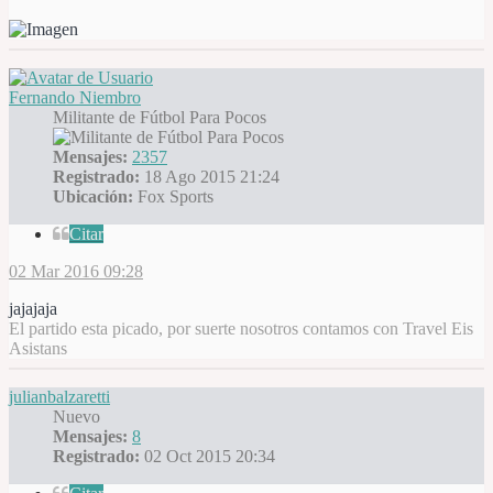
Fernando Niembro
Militante de Fútbol Para Pocos
Mensajes:
2357
Registrado:
18 Ago 2015 21:24
Ubicación:
Fox Sports
Citar
02 Mar 2016 09:28
jajajaja
El partido esta picado, por suerte nosotros contamos con Travel Eis
Asistans
julianbalzaretti
Nuevo
Mensajes:
8
Registrado:
02 Oct 2015 20:34