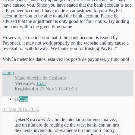
have caused you. Since you have stated that the bank account is not
a Payoneer account, I have made an adjustment to your PayPal
account for you to be able to add the bank account. Please be
advised that the adjustment is only good for four hours. Try adding
the bank within the given time frame.
However, let me tell you that if the bank account is issued by
Payoneer, it may not work properly on the website and my cause a
reversal for withdrawals. We thank you for trusting PayPal.”
Volví a meter los datos, esta vez los posta de payoneer, y funcionó!
eaopp
Mano derecha de Cositorto
Mensajes:
1622
Registrado:
27 Nov 2013 01:23
Citar
01 Mar 2016 23:55
spike03 escribió:
Acabo de intentarlo por enesima vez,
use un número de routing de the west bank, con un nro
de cuenta inventado, obviamente no funcionó ”Sorry,