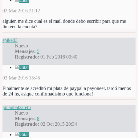
Citar
02 Mar 2016 21:12
alguien me dice cual es el mail donde debo escribir para que me
linkeen la cuenta?
spike03
Nuevo
Mensajes:
5
Registrado:
01 Feb 2016 00:40
Citar
03 Mar 2016 15:45
Finalmente se acreditó mi plata de paypal a payoneer, tardó menos
de 24 hs, asique confirmadísimo que funciona!
julianbalzaretti
Nuevo
Mensajes:
8
Registrado:
02 Oct 2015 20:34
Citar