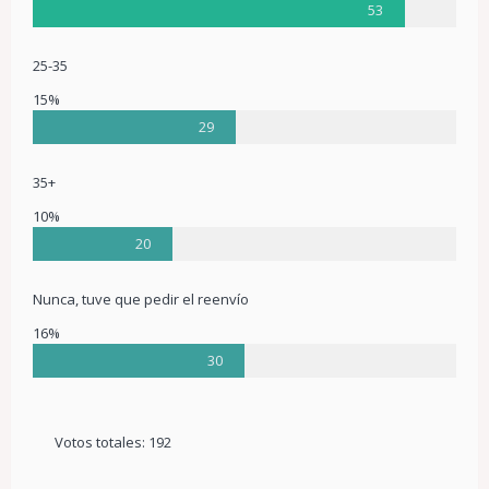
53
25-35
15%
29
35+
10%
20
Nunca, tuve que pedir el reenvío
16%
30
Votos totales:
192