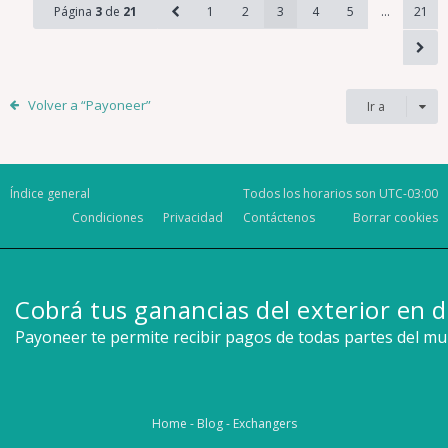
Página
3
de
21
1
2
3
4
5
…
21
Volver a “Payoneer”
Ir a
Índice general
Todos los horarios son
UTC-03:00
Condiciones
Privacidad
Contáctenos
Borrar cookies
Cobrá tus ganancias del exterior en d
Payoneer te permite recibir pagos de todas partes del m
Home
-
Blog
-
Exchangers