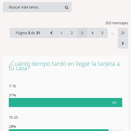
303 mensajes
Página
3
de
21
1
2
3
4
5
…
21
¿Cuánto tiempo tardó en llegar la tarjeta a
tu casa?
7-15
31%
60
15-25
28%