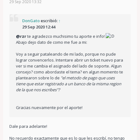
29 Sep 2020 13:32
DonGato
escribió:
↑
29 Sep 2020 12:44
@rzr
te agradezco muchisimo tu aporte e info!
Abajo dejo dato de como me fue a mi:
Voy a seguir pataleando de mi lado, porque no pude
lograr convencerlos. Intentare abrir un ticket nuevo para
ver si me cambia el asignado del lado de soporte. Algun
consejo? como abordaste el tema? en algun momento te
plantearon sobre lo de
"el metodo de pago que uses
tiene que estar registrado a un banco de la misma region
de la que nos escribes"?
Gracias nuevamente por el aporte!
Dale para adelante!
No recuerdo exactamente que es lo que les escribí, no tengo