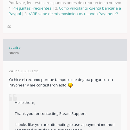
Por favor, leer estos tres puntos antes de crear un tema nuevo:
1.
Preguntas Frecuentes
| 2.
Cómo vincular tu cuenta bancaria a
Paypal
| 3.
¿AFIP sabe de mis movimientos usando Payoneer?
socaire
Nuevo
24 Ene 2020 21:56
Yo hice el reclamo porque tampoco me dejaba pagar con la
Payoneer y me contestaron esto:
Hello there,
Thank you for contacting Steam Support.
It looks like you are attempting to use a payment method
registered outside your current region.