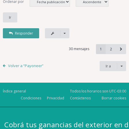
Ordenar por
Responder
30 mensajes
1
2
Volver a “Payoneer”
Ir a
Índice general
Todos los horarios son
UTC-03:00
Condiciones
Privacidad
Contáctenos
Borrar cookies
Cobrá tus ganancias del exterior en d