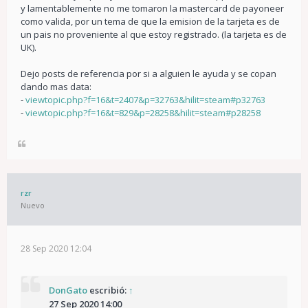
y lamentablemente no me tomaron la mastercard de payoneer
como valida, por un tema de que la emision de la tarjeta es de
un pais no proveniente al que estoy registrado. (la tarjeta es de
UK).
Dejo posts de referencia por si a alguien le ayuda y se copan
dando mas data:
-
viewtopic.php?f=16&t=2407&p=32763&hilit=steam#p32763
-
viewtopic.php?f=16&t=829&p=28258&hilit=steam#p28258
rzr
Nuevo
28 Sep 2020 12:04
DonGato
escribió:
↑
27 Sep 2020 14:00