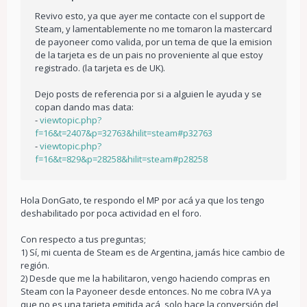
Revivo esto, ya que ayer me contacte con el support de
Steam, y lamentablemente no me tomaron la mastercard
de payoneer como valida, por un tema de que la emision
de la tarjeta es de un pais no proveniente al que estoy
registrado. (la tarjeta es de UK).
Dejo posts de referencia por si a alguien le ayuda y se
copan dando mas data:
-
viewtopic.php?
f=16&t=2407&p=32763&hilit=steam#p32763
-
viewtopic.php?
f=16&t=829&p=28258&hilit=steam#p28258
Hola DonGato, te respondo el MP por acá ya que los tengo
deshabilitado por poca actividad en el foro.
Con respecto a tus preguntas;
1) Sí, mi cuenta de Steam es de Argentina, jamás hice cambio de
región.
2) Desde que me la habilitaron, vengo haciendo compras en
Steam con la Payoneer desde entonces. No me cobra IVA ya
que no es una tarjeta emitida acá, solo hace la conversión del