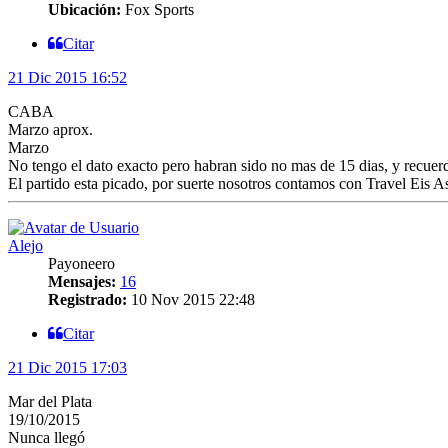
Ubicación:
Fox Sports
Citar
21 Dic 2015 16:52
CABA
Marzo aprox.
Marzo
No tengo el dato exacto pero habran sido no mas de 15 dias, y recuer
El partido esta picado, por suerte nosotros contamos con Travel Eis A
Alejo
Payoneero
Mensajes:
16
Registrado:
10 Nov 2015 22:48
Citar
21 Dic 2015 17:03
Mar del Plata
19/10/2015
Nunca llegó