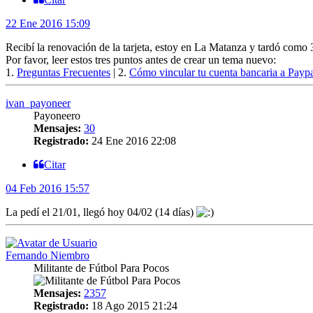
22 Ene 2016 15:09
Recibí la renovación de la tarjeta, estoy en La Matanza y tardó como 
Por favor, leer estos tres puntos antes de crear un tema nuevo:
1.
Preguntas Frecuentes
| 2.
Cómo vincular tu cuenta bancaria a Payp
ivan_payoneer
Payoneero
Mensajes:
30
Registrado:
24 Ene 2016 22:08
Citar
04 Feb 2016 15:57
La pedí el 21/01, llegó hoy 04/02 (14 días)
Fernando Niembro
Militante de Fútbol Para Pocos
Mensajes:
2357
Registrado:
18 Ago 2015 21:24