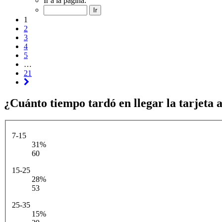
Ir a la página:
1
2
3
4
5
…
21
¿Cuánto tiempo tardó en llegar la tarjeta a
7-15
31%
60
15-25
28%
53
25-35
15%