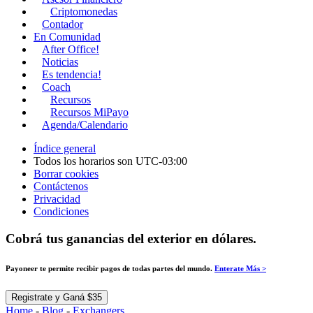
Criptomonedas
Contador
En Comunidad
After Office!
Noticias
Es tendencia!
Coach
Recursos
Recursos MiPayo
Agenda/Calendario
Índice general
Todos los horarios son
UTC-03:00
Borrar cookies
Contáctenos
Privacidad
Condiciones
Cobrá tus ganancias del exterior en dólares.
Payoneer te permite recibir pagos de todas partes del mundo.
Enterate Más >
Registrate y Ganá $35
Home
-
Blog
-
Exchangers