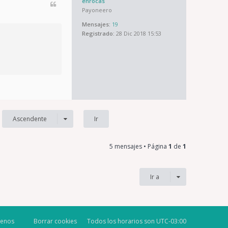
enrocas
Payoneero
Mensajes:
19
Registrado:
28 Dic 2018 15:53
Ascendente
5 mensajes • Página
1
de
1
Ir a
tenos
Borrar cookies
Todos los horarios son
UTC-03:00