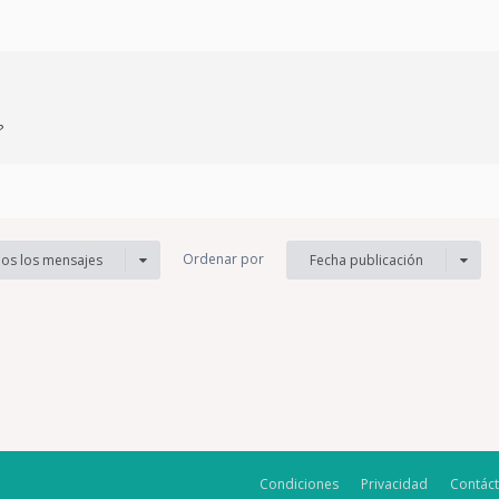
?
Ordenar por
os los mensajes
Fecha publicación
Condiciones
Privacidad
Contác