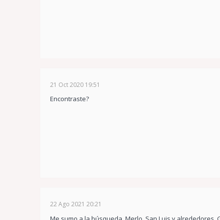
21 Oct 2020 19:51
Encontraste?
22 Ago 2021 20:21
Me sumo a la búsqueda. Merlo, San Luis y alrededores. G