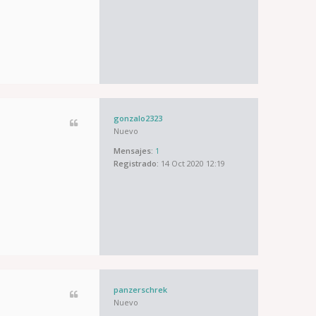
gonzalo2323
Nuevo
Mensajes:
1
Registrado:
14 Oct 2020 12:19
panzerschrek
Nuevo