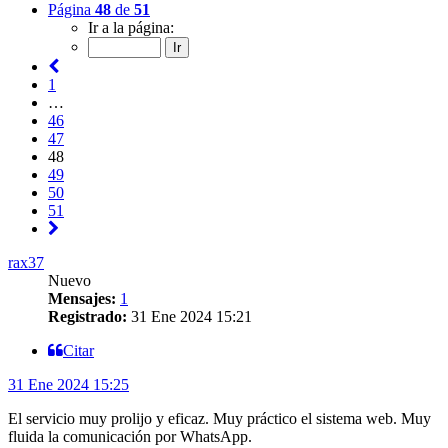
Página
48
de
51
Ir a la página:
1
…
46
47
48
49
50
51
rax37
Nuevo
Mensajes:
1
Registrado:
31 Ene 2024 15:21
Citar
31 Ene 2024 15:25
El servicio muy prolijo y eficaz. Muy práctico el sistema web. Muy
fluida la comunicación por WhatsApp.