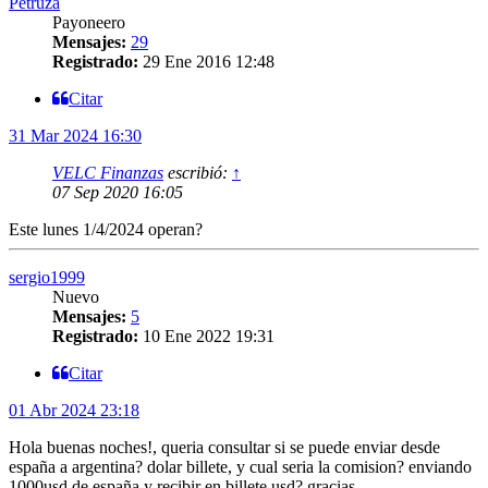
Petruza
Payoneero
Mensajes:
29
Registrado:
29 Ene 2016 12:48
Citar
31 Mar 2024 16:30
VELC Finanzas
escribió:
↑
07 Sep 2020 16:05
Este lunes 1/4/2024 operan?
sergio1999
Nuevo
Mensajes:
5
Registrado:
10 Ene 2022 19:31
Citar
01 Abr 2024 23:18
Hola buenas noches!, queria consultar si se puede enviar desde
españa a argentina? dolar billete, y cual seria la comision? enviando
1000usd de españa y recibir en billete usd? gracias