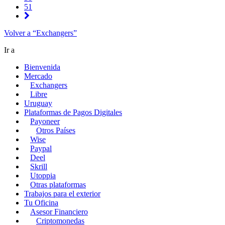
51
Volver a “Exchangers”
Ir a
Bienvenida
Mercado
Exchangers
Libre
Uruguay
Plataformas de Pagos Digitales
Payoneer
Otros Países
Wise
Paypal
Deel
Skrill
Utoppia
Otras plataformas
Trabajos para el exterior
Tu Oficina
Asesor Financiero
Criptomonedas