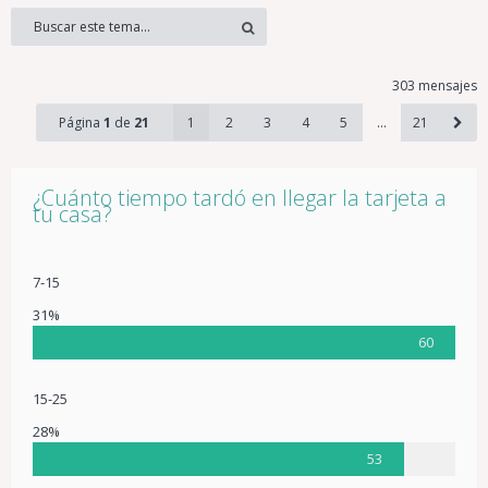
303 mensajes
Página
1
de
21
1
2
3
4
5
…
21
¿Cuánto tiempo tardó en llegar la tarjeta a
tu casa?
7-15
31%
60
15-25
28%
53