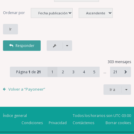
Ordenar por
Responder
303 mensajes
Página
1
de
21
1
2
3
4
5
…
21
Volver a “Payoneer”
Ir a
Índice general
Todos los horarios son
UTC-03:00
Condiciones
Privacidad
Contáctenos
Borrar cookies