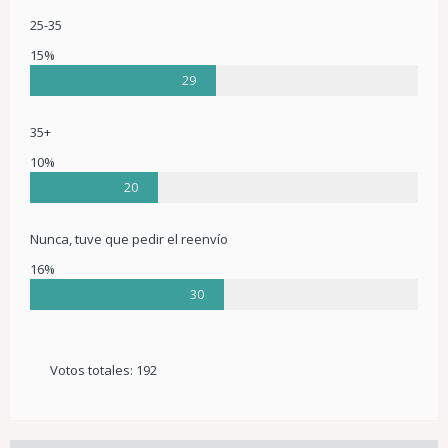
25-35
15%
29
35+
10%
20
Nunca, tuve que pedir el reenvío
16%
30
Votos totales:
192