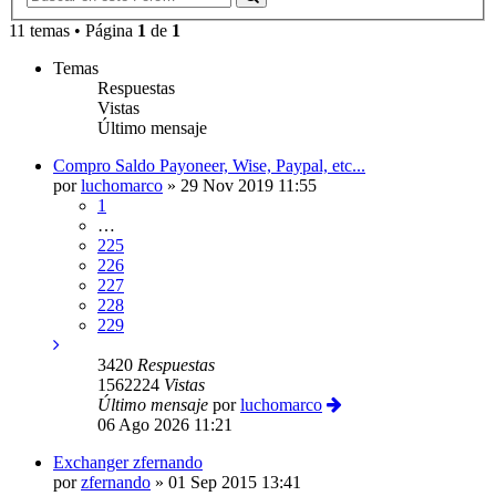
11 temas • Página
1
de
1
Temas
Respuestas
Vistas
Último mensaje
Compro Saldo Payoneer, Wise, Paypal, etc...
por
luchomarco
»
29 Nov 2019 11:55
1
…
225
226
227
228
229
3420
Respuestas
1562224
Vistas
Último mensaje
por
luchomarco
06 Ago 2026 11:21
Exchanger zfernando
por
zfernando
»
01 Sep 2015 13:41