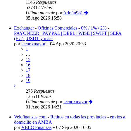
1146
Respuestas
537312
Vistas
Último mensaje
por
Adrián981
05 Ago 2026 15:58
Exchanger - Oficinas Comerciales - 0% / 1% / 2% -
PAYONEER | PAYPAL | DEEL | WISE | SWIFT | SEPA
(EU) | USDT y más!
por
tecnoxmayor
»
04 Ago 2020 20:33
1
…
15
16
17
18
19
275
Respuestas
135511
Vistas
Último mensaje
por
tecnoxmayor
01 Ago 2026 14:31
Velcfinanzas.com - Retiros en todas las provincias - envios a
domicilio en AMBA
por
VELC Finanzas
»
07 Sep 2020 16:05