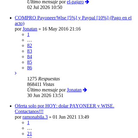
Último mensaje
por
el-pajaro
02 Jul 2026 10:50
COMPRO Payoneer/Wise [5%] y Paypal [10%] (Pago en el
acto)
por
Jonatan
»
16 May 2016 21:16
1
…
82
83
84
85
86
1275
Respuestas
868411
Vistas
Último mensaje
por
Jonatan
30 Jun 2026 13:51
Oferta solo por HOY: dolar PAYONEER y WISE.
Contactanos!!!
por
ramonabila.3
»
01 Jun 2021 13:49
1
…
21