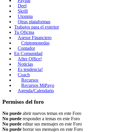
Paypal
Deel
Skrill
Utoppia
Otras plataformas
Trabajos para el exterior
Tu Oficina
Asesor Financiero
Criptomonedas
Contador
En Comunidad
After Office!
Noticias
Es tendencia!
Coach
Recursos
Recursos MiPayo
Agenda/Calendario
Permisos del foro
No puede
abrir nuevos temas en este Foro
No puede
responder a temas en este Foro
No puede
editar sus mensajes en este Foro
No puede
borrar sus mensajes en este Foro