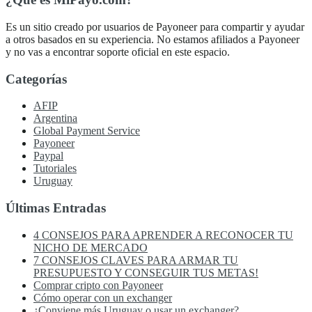
Es un sitio creado por usuarios de Payoneer para compartir y ayudar
a otros basados en su experiencia. No estamos afiliados a Payoneer
y no vas a encontrar soporte oficial en este espacio.
Categorías
AFIP
Argentina
Global Payment Service
Payoneer
Paypal
Tutoriales
Uruguay
Últimas Entradas
4 CONSEJOS PARA APRENDER A RECONOCER TU
NICHO DE MERCADO
7 CONSEJOS CLAVES PARA ARMAR TU
PRESUPUESTO Y CONSEGUIR TUS METAS!
Comprar cripto con Payoneer
Cómo operar con un exchanger
¿Conviene más Uruguay o usar un exchanger?