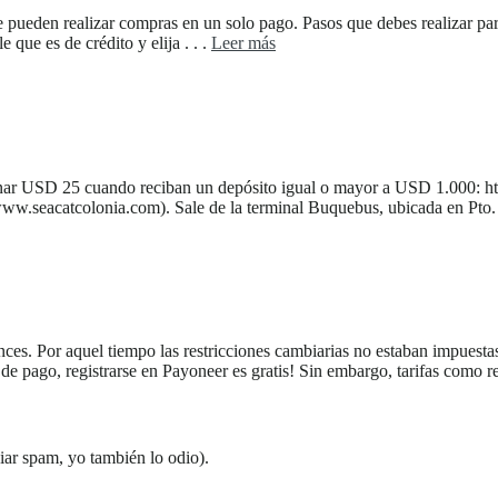
 se pueden realizar compras en un solo pago. Pasos que debes realizar pa
 que es de crédito y elija . . .
Leer más
anar USD 25 cuando reciban un depósito igual o mayor a USD 1.000: htt
ww.seacatcolonia.com). Sale de la terminal Buquebus, ubicada en Pto. 
nces. Por aquel tiempo las restricciones cambiarias no estaban impuest
e pago, registrarse en Payoneer es gratis! Sin embargo, tarifas como re
ar spam, yo también lo odio).