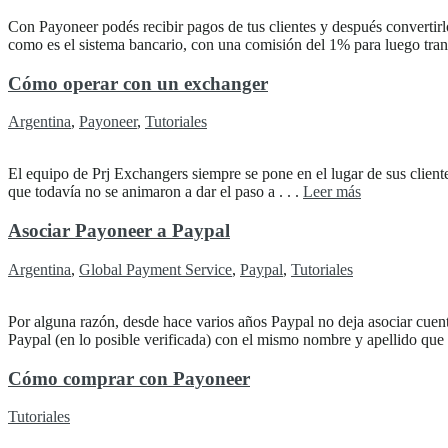
Con Payoneer podés recibir pagos de tus clientes y después convertirl
como es el sistema bancario, con una comisión del 1% para luego tran
Cómo operar con un exchanger
Argentina
,
Payoneer
,
Tutoriales
El equipo de Prj Exchangers siempre se pone en el lugar de sus cliente
que todavía no se animaron a dar el paso a . . .
Leer más
Asociar Payoneer a Paypal
Argentina
,
Global Payment Service
,
Paypal
,
Tutoriales
Por alguna razón, desde hace varios años Paypal no deja asociar cuenta
Paypal (en lo posible verificada) con el mismo nombre y apellido que f
Cómo comprar con Payoneer
Tutoriales